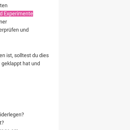
rten
d Experimente
ner
erprüfen und
 ist, solltest du dies
t geklappt hat und
widerlegen?
t?