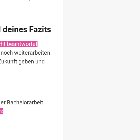
l deines Fazits
cht beantwortet
 noch weiterarbeiten
 Zukunft geben und
ner Bachelorarbeit
n: