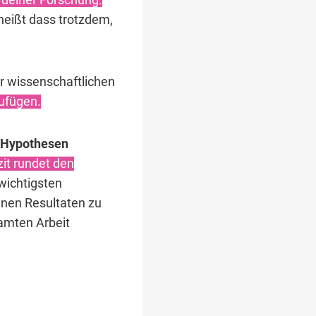
, heißt dass trotzdem,
r wissenschaftlichen
zufügen.
/Hypothesen
it rundet den
 wichtigsten
inen Resultaten zu
samten Arbeit