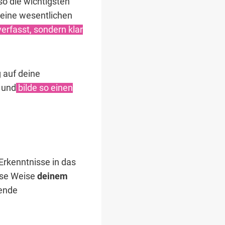
lso die wichtigsten
ine wesentlichen
rfasst, sondern klar
 auf deine
t und
bilde so einen
Erkenntnisse in das
iese Weise
deinem
sende