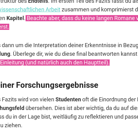
Struktur des
Endteils
. Im ersten Teil des Fazits fässt du a
issenschaftlichen Arbeit
zusammen und komprimierst de
nen
Kapitel
.
Beachte aber, dass du keine langen Romane ve
rst.
 dann um die Interpretation deiner Erkenntnisse in Bezug
lung
. Überlege dir, wie du diese final beantworten kanns
inleitung (und natürlich auch den Hauptteil).
iner Forschungsergebnisse
Fazits wird von vielen
Studenten
oft die Einordnung der 
hungsfeld
übersehen. Dies ist aber wichtig, da du auf d
ss du in der Lage bist, weitläufig zu reflektieren und pas
u ziehen.